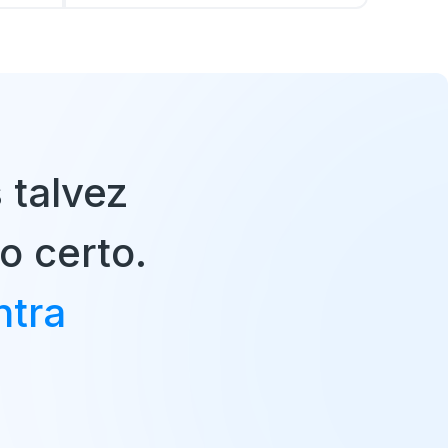
 talvez
o certo.
ntra