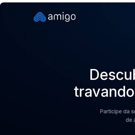
Descub
travando
Participe da 
de 