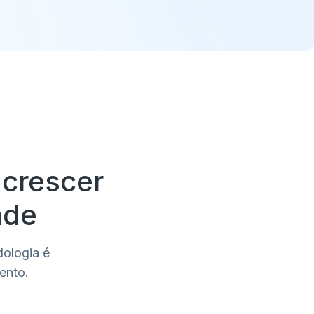
 crescer
ade
dologia é
ento.