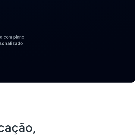
ca com plano
sonalizado
cação,