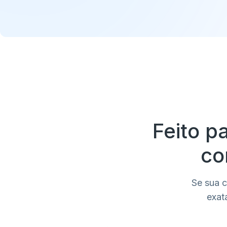
Feito p
co
Se sua c
exat