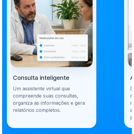
Consulta inteligente
A
Um assistente virtual que
D
compreende suas consultas,
r
organiza as informações e gera
m
relatórios completos.
a
p