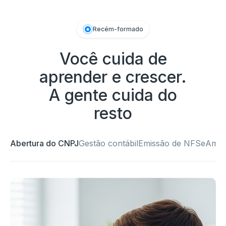
Recém-formado
Você cuida de
aprender e crescer.
A gente cuida do
resto
Abertura do CNPJ
Gestão contábil
Emissão de NFSe
Amigo