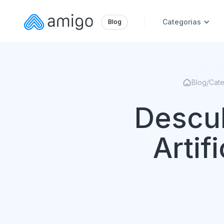
Categorias
Blog
Blog
/
Cate
Descub
Artif