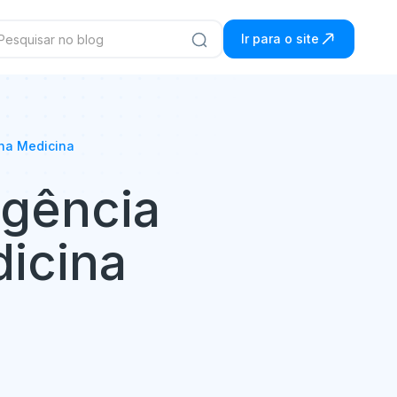
Ir para o site
 na Medicina
igência
dicina