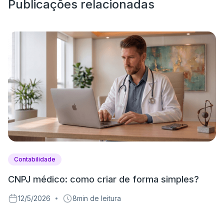
Publicações relacionadas
Contabilidade
CNPJ médico: como criar de forma simples?
U
N
12/5/2026
8
min de leitura
m