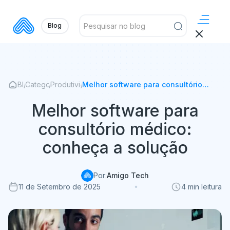
Blog
Blog
/
Categorias
/
Produtividade
/
Melhor software para consultório
médico: conheça a solução
Melhor software para
consultório médico:
conheça a solução
Por:
Amigo Tech
11 de Setembro de 2025
4 min leitura