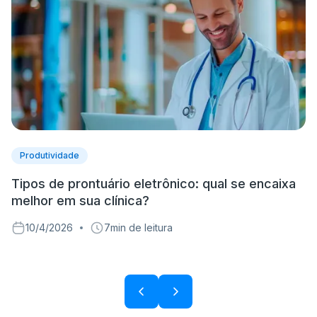
Produtividade
Tipos de prontuário eletrônico: qual se encaixa
S
melhor em sua clínica?
S
10/4/2026
7
min de leitura