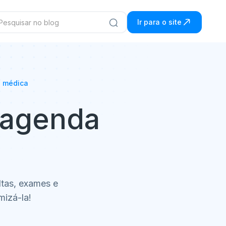
Ir para o site
a médica
a agenda
ltas, exames e
mizá-la!