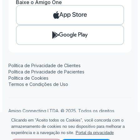
Baixe o Amigo One
Amigo One
Amigo Clinic
Amigo Pay
Amigo Flow
Amigo Contábil
Política de Privacidade de Clientes
Política de Privacidade de Pacientes
Política de Cookies
Termos e Condições de Uso
Amigo Connecting LTDA. © 2025. Todos os direitos
reservados.
Clicando em “Aceito todos os Cookies”, você concorda com o
Rua Fidêncio Ramos, 100, 16º andar, Edifício Setin Tower
armazenamento de cookies no seu dispositivo para melhorar a
Vila Olímpia, São Paulo, SP - 04551-010
experiência e a navegação no site.
Portal da privacidade
CNPJ: 42.882.386/0001-52