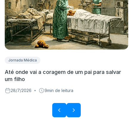
Jornada Médica
Até onde vai a coragem de um pai para salvar
D
um filho
p
28/7/2026
9
min de leitura