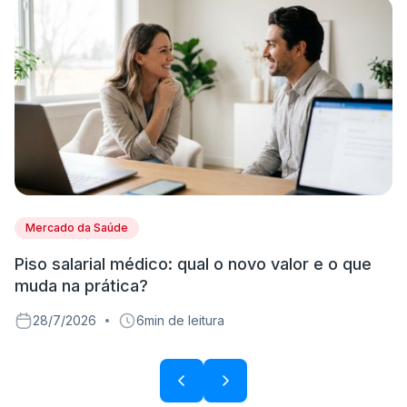
Mercado da Saúde
Piso salarial médico: qual o novo valor e o que
M
muda na prática?
v
28/7/2026
6
min de leitura