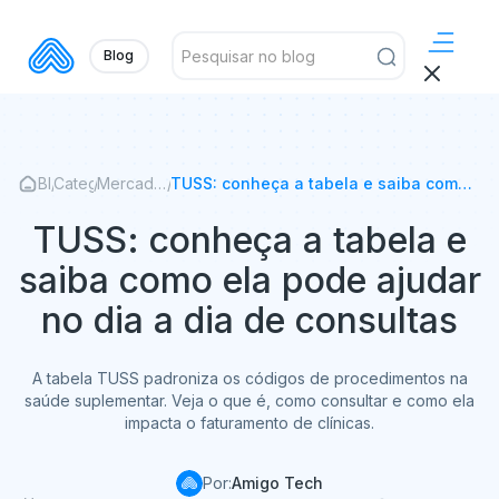
Blog
Blog
/
Categorias
/
Mercado
/
TUSS: conheça a tabela e saiba como
da
ela pode ajudar no dia a dia de
Saúde
consultas
TUSS: conheça a tabela e
saiba como ela pode ajudar
no dia a dia de consultas
A tabela TUSS padroniza os códigos de procedimentos na
saúde suplementar. Veja o que é, como consultar e como ela
impacta o faturamento de clínicas.
Por:
Amigo Tech