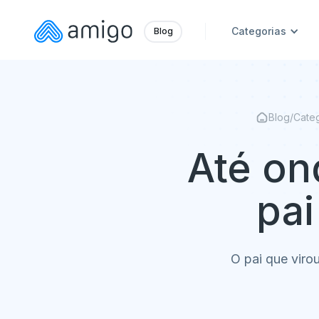
Categorias
Blog
Blog
/
Categ
Até on
pai
O pai que viro