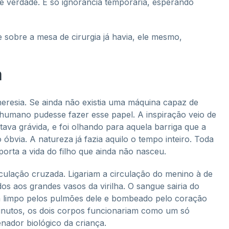
de verdade. É só ignorância temporária, esperando
sobre a mesa de cirurgia já havia, ele mesmo,
a
heresia. Se ainda não existia uma máquina capaz de
 humano pudesse fazer esse papel. A inspiração veio de
va grávida, e foi olhando para aquela barriga que a
óbvia. A natureza já fazia aquilo o tempo inteiro. Toda
porta a vida do filho que ainda não nasceu.
ulação cruzada. Ligariam a circulação do menino à de
os aos grandes vasos da virilha. O sangue sairia do
ia limpo pelos pulmões dele e bombeado pelo coração
 minutos, os dois corpos funcionariam como um só
enador biológico da criança.