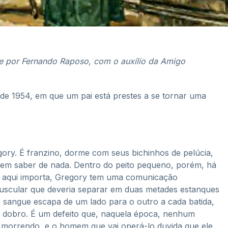
 e por Fernando Raposo, com o auxílio da Amigo
 de 1954, em que um pai está prestes a se tornar uma
ory. É franzino, dorme com seus bichinhos de pelúcia,
m saber de nada. Dentro do peito pequeno, porém, há
o aqui importa, Gregory tem uma comunicação
muscular que deveria separar em duas metades estanques
o sangue escapa de um lado para o outro a cada batida,
 dobro. É um defeito que, naquela época, nenhum
a morrendo, e o homem que vai operá-lo duvida que ele