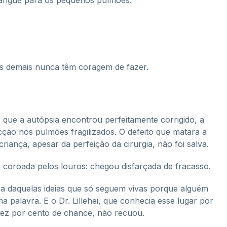
sangue para os pequenos pulmões.
itas demais nunca têm coragem de fazer.
que a autópsia encontrou perfeitamente corrigido, a
ão nos pulmões fragilizados. O defeito que matara a
riança, apesar da perfeição da cirurgia, não foi salva.
oi coroada pelos louros: chegou disfarçada de fracasso.
a daquelas ideias que só seguem vivas porque alguém
a palavra. E o Dr. Lillehei, que conhecia esse lugar por
 dez por cento de chance, não recuou.