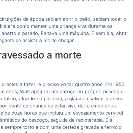
rurgiões da época sabiam abrir o peito, sabiam tocar o
abia era como manter uma criança viva durante os
 aberto e parado. Faltava uma máquina. E sem ela, abrir
ante de assistir à morte chegar.
travessado a morte
prestes a fazer, é preciso voltar quatro anos. Em 1950,
 e um anos, Walt apalpou um caroço no próprio pescoço.
fático, alojado na parótida, a glândula salivar que fica
por cento de chance de estar vivo dali a cinco anos.
a de doze horas que incluiu um esvaziamento cervical
 linfáticos do pescoço, seguida de radioterapia. Ele
ra sempre torto e com uma certeza gravada a ferro: o