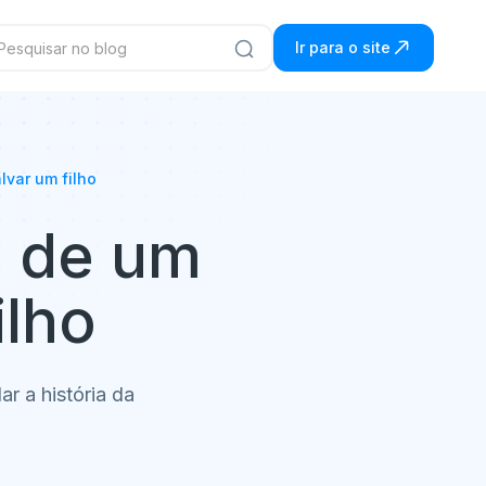
Ir para o site
lvar um filho
m de um
ilho
r a história da