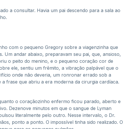
ado a consultar. Havia um pai descendo para a sala ao
lho.
inho com o pequeno Gregory sobre a viagenzinha que
s. Um andar abaixo, preparavam seu pai, que, ansioso,
 abriu o peito do menino, e o pequeno coração cor de
bre ele, sentiu um frêmito, a vibração palpável que o
ifício onde não deveria, um ronronar errado sob a
 a frase que abriu a era moderna da cirurgia cardíaca.
quanto o coraçãozinho enfermo ficou parado, aberto e
o vivo. Dezenove minutos em que o sangue de Lyman
sou literalmente pelo outro. Nesse intervalo, o Dr.
ãos, ponto a ponto. O impossível tinha sido realizado. O