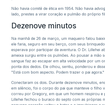
Não havia comitê de ética em 1954. Não havia advog
lado, prestes a virar coração e pulmão do próprio fi
Dezenove minutos
Na manhã de 26 de março, um maqueiro falou baix
ele faria, seguro em seu berço, com seus brinquedo
esperava por participar da aventura. O Dr. Lillehei
ameixa surgiu entre os pulmões. Ao pousar a mão so
sangue faz ao escapar em alta velocidade por um or
ponta dos dedos. Ele olhou, sentiu, ponderou e disse
"Está com bom aspecto. Podem trazer o pai agora."
Conectaram os dois. Durante dezenove minutos, en
em silêncio, foi o corpo do pai que manteve o filh
correu por Gregory, em que um homem respirou e pul
Lillehei fechou o buraco do septo com as próprias m