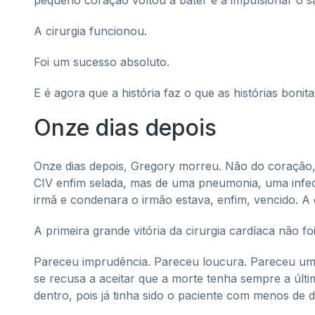
pequeno coração voltou a bater e a impulsionar o 
A cirurgia funcionou.
Foi um sucesso absoluto.
E é agora que a história faz o que as histórias bon
Onze dias depois
Onze dias depois, Gregory morreu. Não do coração, 
CIV enfim selada, mas de uma pneumonia, uma infecç
irmã e condenara o irmão estava, enfim, vencido. A c
A primeira grande vitória da cirurgia cardíaca não f
Pareceu imprudência. Pareceu loucura. Pareceu um
se recusa a aceitar que a morte tenha sempre a últim
dentro, pois já tinha sido o paciente com menos de