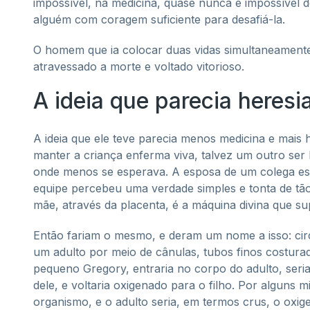
impossível, na medicina, quase nunca é impossível 
alguém com coragem suficiente para desafiá-la.
O homem que ia colocar duas vidas simultaneamente 
atravessado a morte e voltado vitorioso.
A ideia que parecia heresi
A ideia que ele teve parecia menos medicina e mais 
manter a criança enferma viva, talvez um outro ser
onde menos se esperava. A esposa de um colega esta
equipe percebeu uma verdade simples e tonta de tão 
mãe, através da placenta, é a máquina divina que su
Então fariam o mesmo, e deram um nome a isso: circ
um adulto por meio de cânulas, tubos finos costurad
pequeno Gregory, entraria no corpo do adulto, ser
dele, e voltaria oxigenado para o filho. Por alguns
organismo, e o adulto seria, em termos crus, o oxig