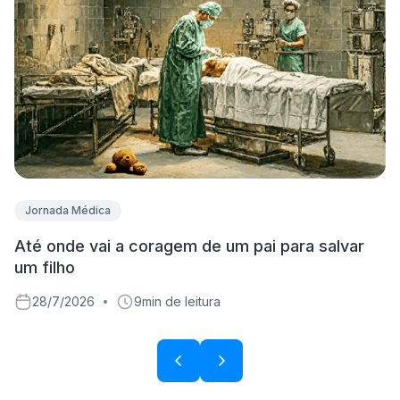
Jornada Médica
Até onde vai a coragem de um pai para salvar
D
um filho
p
28/7/2026
9
min de leitura